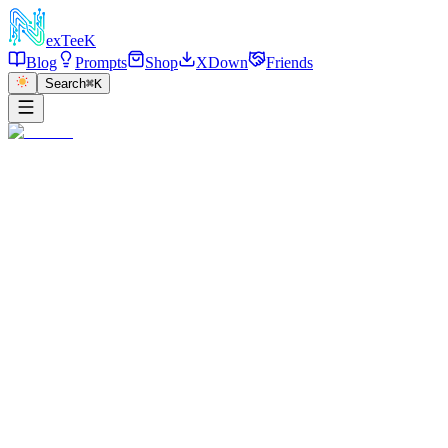
exT
eeK
Blog
Prompts
Shop
XDown
Friends
Search
⌘K
←
返回
沙滩美女
2025/12/25