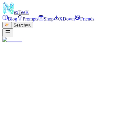
exT
eeK
Blog
Prompts
Shop
XDown
Friends
Search
⌘K
←
返回
3D Q版水晶球。
2025/04/10
·
参考链接