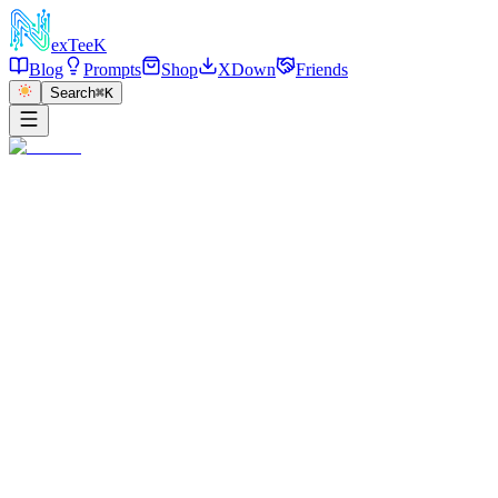
exT
eeK
Blog
Prompts
Shop
XDown
Friends
Search
⌘K
←
返回
Denim Corset Mirror
2026/01/03
·
参考链接