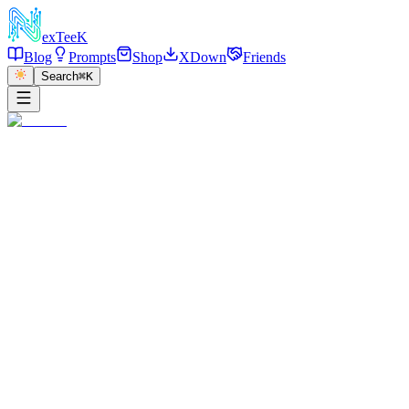
exT
eeK
Blog
Prompts
Shop
XDown
Friends
Search
⌘K
←
返回
Ingredient Orbit Shot
2025/12/28
·
参考链接