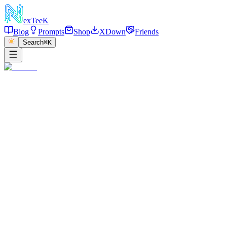
exT
eeK
Blog
Prompts
Shop
XDown
Friends
Search
⌘K
←
返回
粽子装的微缩景观，粽子在河里面，粽子
的一面是绿色的粽叶, 另一面是透明玻璃
材质, 展示里面是云冈石窟，三维制作，
C4D风格
2025/05/18
·
参考链接